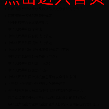
新修订《刑法》中有关失泄密处罚条款
江苏省涉密载体维修及数据修复定点管理暂行办法
江苏省统一考试保密管理规定
对外科技交流保密提醒制度
中华人民共和国专利法
中华人民共和国合同法（节选）
中华人民共和国测绘法（节选）
中华人民共和国测绘成果管理规定（节选）
中国共产党纪律处分条例（节选）
中华人民共和国刑法（节选）
中华人民共和国宪法(节选)
中华人民共和国计算机信息系统安全保护条例
关于禁止侵犯商业秘密行为的若干规定
关于加强科技人员流动中技术秘密管理的若干意见
共产党员在涉外活动中违犯纪律党纪处分的暂行规定
各级国家档案馆馆藏档案解密和划分控制使用范围的暂行规定