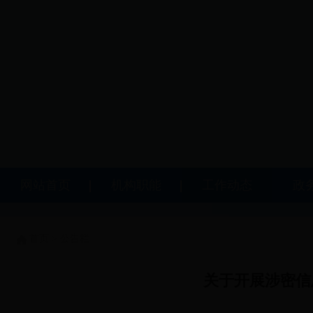
网站首页
机构职能
工作动态
政
首页
>
公告栏
关于开展涉密信