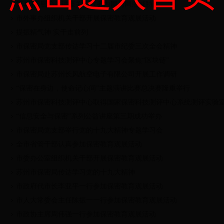
第4期保密公益讲座关注政务内网与网络威胁
市外事办组织机关干部开展保密教育观展活动
提振精气神 实干走前列
市保密局党支部传达学习十二届市纪委三次全会精神
苏州市保密科技测评中心专题学习会聚焦“区块链”
市保密局赴苏州长风航空电子有限公司开展工作调研
“保密在身边，使命记心间”主题演讲比赛总决赛隆重举行
苏州市保密科技测评中心取得国家保密科技测评中心系统测评实验
“信息安全与保密”系列公益讲座第三期成功举办
市保密局党支部举行党的十九大精神专题学习会
全市省管干部认真参加保密教育观展活动
市委办公室组织机关干部开展保密教育观展活动
苏州市保密局传达学习党的十九大精神
市政府代市长李亚平一行参加保密教育观展活动
市人大常委会主任陈振一一行参加保密教育观展活动
市政协主席周伟强一行参加保密教育观展活动