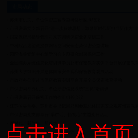
市局动态
苏州市机关、单位保密主官专题研修班圆满结束
市保密局党支部召开“进一步解放思想，激励新时代新担当新作为”
国家保密局指导管理司来苏调研保密业务培训工作
中科院吕述望教授作网络空间安全态势保密公益讲座
园区海关党组中心组学习会专题研究部署保密工作
全国编办系统信息化培训班学员赴市保密教育实训平台开展保密教
苏州大学组织开展总体国家安全观和保密教育观展活动
市政府办公室赴市保密教育实训平台开展全员保密教育活动
市保密局举办机关、单位涉密信息系统“三员”培训班
市保密局召开保密工作协作组组长会议
江苏省委常委、苏州市委书记周乃翔参观总体国家安全观苏州宣教
市保密局党支部举行“学讲话、悟初心”主题党日活动
新时代、新气象、新作为
点击进入首页
市委保密委召开全体（扩大）会议