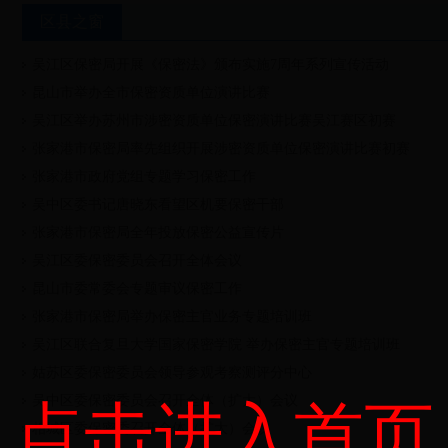
区县之窗
吴江区保密局开展《保密法》颁布实施7周年系列宣传活动
昆山市举办全市保密资质单位演讲比赛
吴江区举办苏州市涉密资质单位保密演讲比赛吴江赛区初赛
张家港市保密局率先组织开展涉密资质单位保密演讲比赛初赛
张家港市政府党组专题学习保密工作
吴中区委书记唐晓东看望区机要保密干部
张家港市保密局全年投放保密公益宣传片
吴江区委保密委员会召开全体会议
昆山市委常委会专题审议保密工作
张家港市保密局举办保密主官业务专题培训班
吴江区联合复旦大学国家保密学院 举办保密主官专题培训班
姑苏区委保密委员会领导参观考察测评分中心
吴中区委保密委员会召开全体（扩大）会议
点击进入首页
相城区委保密委召开全体（扩大）会议