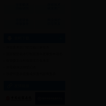
涉密载体
保密技术
回收销毁
研发推广
涉密设备
商业保护
维修服务
指导普及
资料下载
保密要害部门部位确认审批表
多
国家秘密载体印制资质年度审查申请书
保密委主任和保密主官名单表
涉密载体送销登记表
涉密信息系统集成资质书面审查表
友情链接