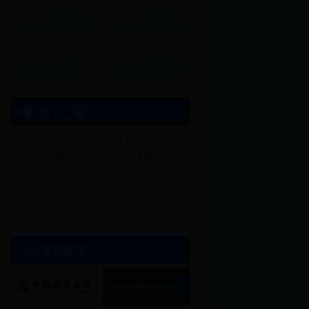
涉密载体
保密技术
回收销毁
研发推广
涉密设备
商业保护
维修服务
指导普及
资料下载
保密要害部门部位确认审批表
多
国家秘密载体印制资质年度审查申请书
保密委主任和保密主官名单表
涉密载体送销登记表
涉密信息系统集成资质书面审查表
友情链接