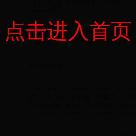
向杭州市萧山区人民法院提起诉讼，法院于3月6
的侵权诉讼案。
点击进入首页
原定于4月2日开庭审理的案子，因为百度和万网
民法院审理。12月3日，郭力收到了海淀区人民法
要求赔偿精神损失100万元
郭力对于打赢这场官司很有信心。他自己当自己的
著作权。从法律上说这是两种不同的侵害，一个是
享有通讯秘密权，但却被公开在互联网上，这种公
者本人授权的情况下擅自公开，就是侵犯其著作权