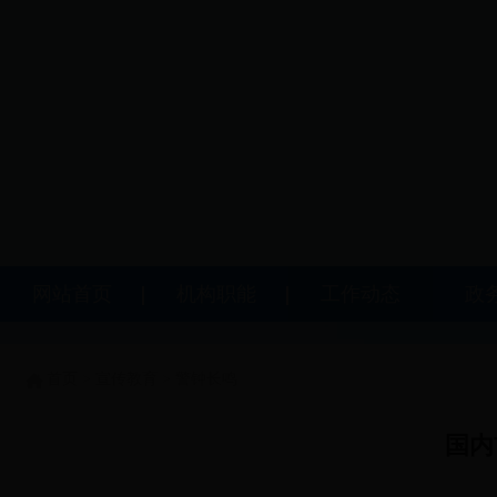
网站首页
机构职能
工作动态
政
首页
>
宣传教育
>
警钟长鸣
国内