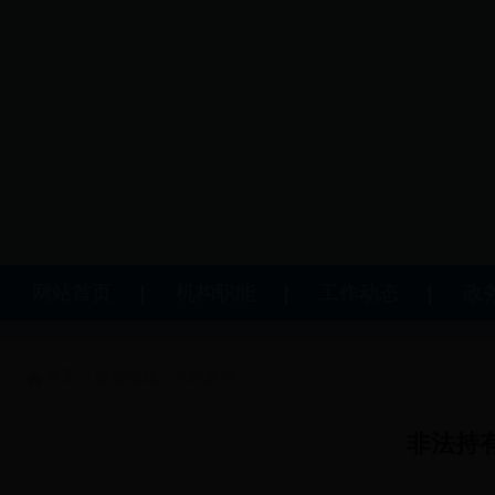
网站首页
机构职能
工作动态
政
首页
>
政策法规
>
法纪责任
非法持