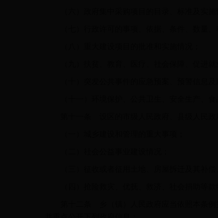
（六）政府集中采购项目的目录、标准及实施
（七）行政许可的事项、依据、条件、数量、程
（八）重大建设项目的批准和实施情况；
（九）扶贫、教育、医疗、社会保障、促进就业
（十）突发公共事件的应急预案、预警信息及
（十一）环境保护、公共卫生、安全生产、食品
第十一条 设区的市级人民政府、县级人民政府
（一）城乡建设和管理的重大事项；
（二）社会公益事业建设情况；
（三）征收或者征用土地、房屋拆迁及其补偿、
（四）抢险救灾、优抚、救济、社会捐助等款
第十二条 乡（镇）人民政府应当依照本条例第
并重点公开下列政府信息：