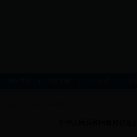
网站首页
机构职能
工作动态
政
首页
>
政策法规
>
法律法规
中华人民共和国政府信息公