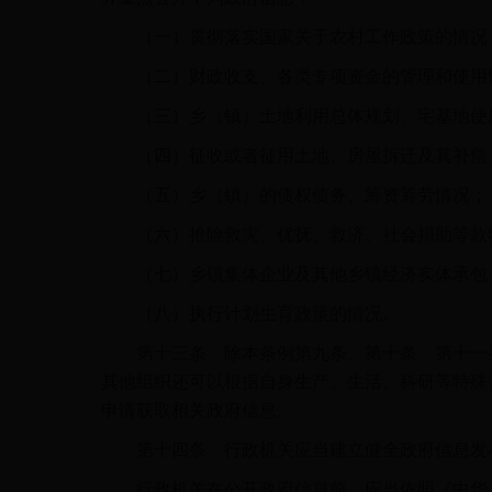
（一）贯彻落实国家关于农村工作政策的情况
（二）财政收支、各类专项资金的管理和使用
（三）乡（镇）土地利用总体规划、宅基地使
（四）征收或者征用土地、房屋拆迁及其补偿、
（五）乡（镇）的债权债务、筹资筹劳情况；
（六）抢险救灾、优抚、救济、社会捐助等款
（七）乡镇集体企业及其他乡镇经济实体承包
（八）执行计划生育政策的情况。
第十三条 除本条例第九条、第十条、第十一条
其他组织还可以根据自身生产、生活、科研等特殊
申请获取相关政府信息。
第十四条 行政机关应当建立健全政府信息发布
行政机关在公开政府信息前，应当依照《中华人