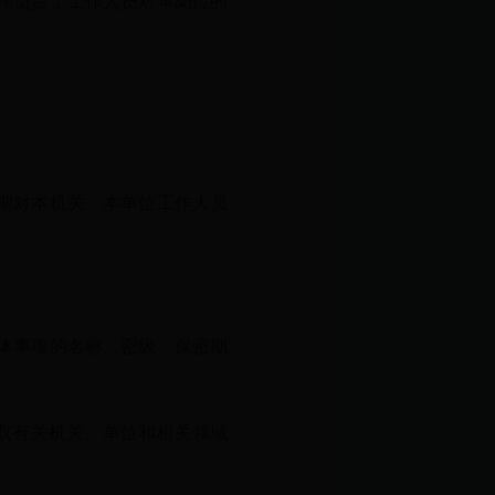
作负责，工作人员对本岗位的
期对本机关、本单位工作人员
体事项的名称、密级、保密期
取有关机关、单位和相关领域