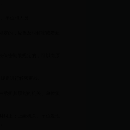
更。
、单位和人员。
规定的，应当及时解密或者延
长保密期限规定的，可以向原
规定进行解密审核。
由承担其职能的机关、单位负
时纠正；上级机关、单位发现
正。