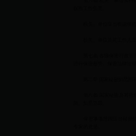
第六条 机关、单位实行保
保密工作负责。
机关、单位应当根据保密工
机关、单位及其工作人员履
第七条 各级保密行政管理
进行保密形势、保密法律法
第二章 国家秘密的范围
第八条 国家秘密及其密级
限、知悉范围。
保密事项范围应当根据情况
专家的意见。