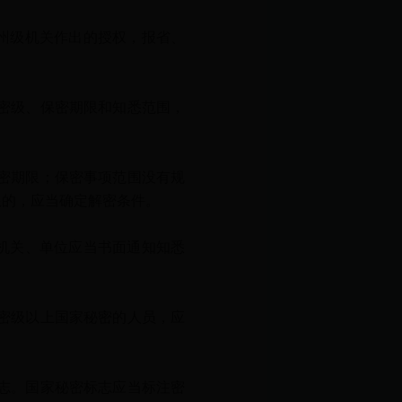
州级机关作出的授权，报省、
密级、保密期限和知悉范围，
密期限；保密事项范围没有规
限的，应当确定解密条件。
机关、单位应当书面通知知悉
密级以上国家秘密的人员，应
志。国家秘密标志应当标注密