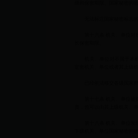
级和保密期限。国家秘密的
无法标注国家秘密标志的，
第十六条 机关、单位对所
长保密期限。
机关、单位对不属于本机关
定密机关、单位或者其上级
已经依法移交各级国家档案
第十七条 机关、单位被撤
责，也可以由其上级机关、
第十八条 机关、单位发现
下级机关、单位国家秘密的