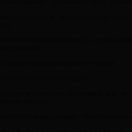
和国保守国家秘密法》（以下简称保密法）的规定，制定本条
部门主管全国的保密工作。县级以上地方各级保密行政管理部
密工作。
职权范围内管理或者指导本系统的保密工作，监督执行保密法
管业务方面的保密规定。
应当加强保密基础设施建设和关键保密科技产品的配备。
应当加强关键保密科技产品的研发工作。
所需的经费，应当列入本级人民政府财政预算。机关、单位
政预算或者年度收支计划。
依法应当公开的事项确定为国家秘密，不得将涉及国家秘密的