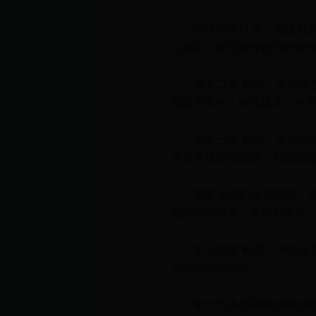
中央国家机关、省级机关作
自治区、直辖市保密行政管
第十二条 机关、单位应当
报定密责任人审核批准，并
第十三条 机关、单位对所
定具体保密期限的，可以根
国家秘密的保密期限，自标
范围内的机关、单位和人员
第十四条 机关、单位应当
当作出书面记录。
第十五条 国家秘密载体以