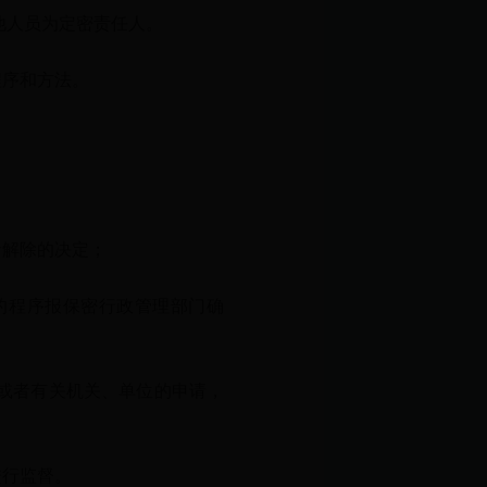
他人员为定密责任人。
序和方法。
：
解除的决定；
程序报保密行政管理部门确
或者有关机关、单位的申请，
行监督。