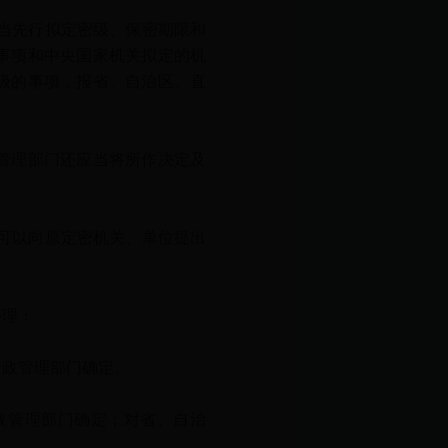
当先行拟定密级、保密期限和
事项和中央国家机关拟定的机
级的事项，报省、自治区、直
管理部门还应当将所作决定及
可以向原定密机关、单位提出
办理：
政管理部门确定。
管理部门确定；对省、自治