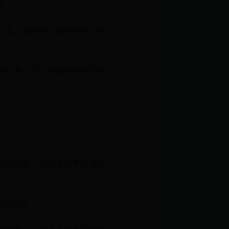
例。
门在上级保密行政管理部门指
律法规，可以根据实际情况制
开展保密工作所需经费应当列
信息公开。