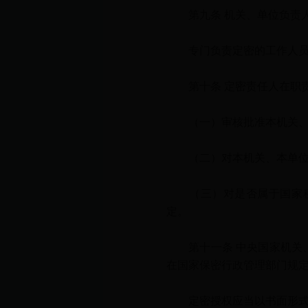
第九条 机关、单位负责人
专门负责定密的工作人员应
第十条 定密责任人在职责
（一）审核批准本机关、本
（二）对本机关、本单位产
（三）对是否属于国家秘
定。
第十一条 中央国家机关、
在国家保密行政管理部门规
定密授权应当以书面形式作