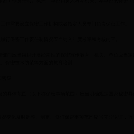
密工作责任制。机关、单位负责人对本机关、本单位的保密工
作需要设立保密工作机构或者指定人员专门负责保密工作。
行保密工作责任制情况应当纳入年度考评和考核内容。
部门应当组织开展经常性的保密宣传教育。机关、单位应当定
规、保密技术防范等方面的教育培训。
和密级
的具体范围（以下称保密事项范围）应当明确规定国家秘密具
变化及时调整。制定、修订保密事项范围应当充分论证，听