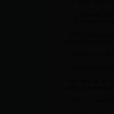
第一条 根据《中华人民共
第二条 国家保密行政管理
导下，主管本行政区域的保
第三条 中央国家机关在其
定或者会同有关部门制定主
第四条 县级以上人民政府
省级以上保密行政管理部门
保密行政管理部门履行职责
入本机关、本单位的年度财
第五条 机关、单位不得将