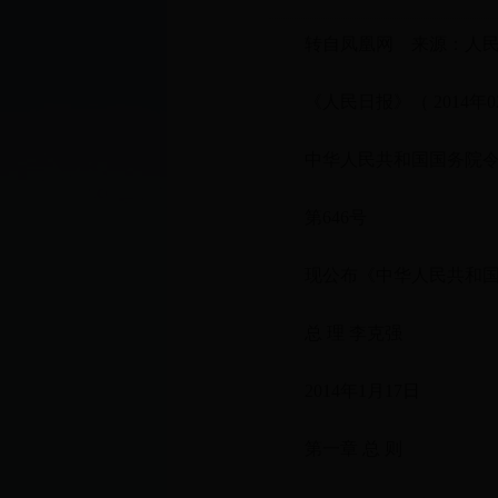
转自凤凰网 来源：人民日
《人民日报》（ 2014年02月
中华人民共和国国务院
第646号
现公布《中华人民共和国保守
总 理 李克强
2014年1月17日
第一章 总 则