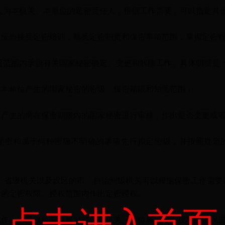
为本机关、本单位的定密责任人，根据工作需要，可以指定其
当接受定密培训，熟悉定密职责和保密事项范围，掌握定密程
范围内承担有关国家秘密确定、变更和解除工作。具体职责是
单位产生的国家秘密的密级、保密期限和知悉范围；
生的尚在保密期限内的国家秘密进行审核，作出是否变更或者
密和属于何种密级不明确的事项先行拟定密级，并按照规定的
省级机关以及设区的市、自治州级机关可以根据保密工作需要
定的定密权限、授权范围内作出定密授权。
点击进入首页
出。授权机关应当对被授权机关、单位履行定密授权的情况进