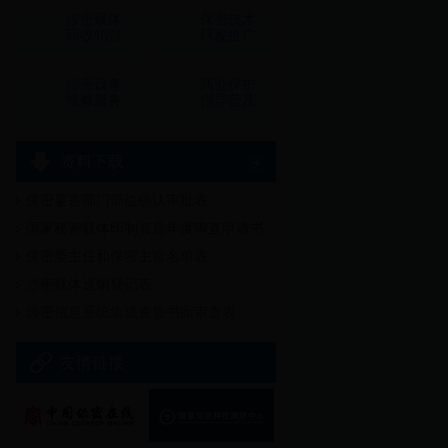
涉密载体
保密技术
回收销毁
研发推广
涉密设备
商业保护
维修服务
指导普及
资料下载
保密要害部门部位确认审批表
多
国家秘密载体印制资质年度审查申请书
保密委主任和保密主官名单表
涉密载体送销登记表
涉密信息系统集成资质书面审查表
友情链接