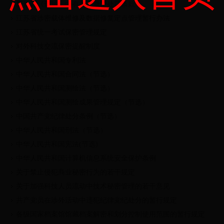
新修订《刑法》中有关失泄密处罚条款
江苏省涉密载体维修及数据修复定点管理暂行办法
江苏省统一考试保密管理规定
对外科技交流保密提醒制度
中华人民共和国专利法
中华人民共和国合同法（节选）
中华人民共和国测绘法（节选）
中华人民共和国测绘成果管理规定（节选）
中国共产党纪律处分条例（节选）
中华人民共和国刑法（节选）
中华人民共和国宪法(节选)
中华人民共和国计算机信息系统安全保护条例
关于禁止侵犯商业秘密行为的若干规定
关于加强科技人员流动中技术秘密管理的若干意见
共产党员在涉外活动中违犯纪律党纪处分的暂行规定
各级国家档案馆馆藏档案解密和划分控制使用范围的暂行规定