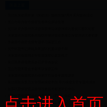
区县之窗
吴江区保密局开展《保密法》颁布实施7周年系列宣传活动
昆山市举办全市保密资质单位演讲比赛
吴江区举办苏州市涉密资质单位保密演讲比赛吴江赛区初赛
张家港市保密局率先组织开展涉密资质单位保密演讲比赛初赛
张家港市政府党组专题学习保密工作
吴中区委书记唐晓东看望区机要保密干部
张家港市保密局全年投放保密公益宣传片
吴江区委保密委员会召开全体会议
昆山市委常委会专题审议保密工作
张家港市保密局举办保密主官业务专题培训班
吴江区联合复旦大学国家保密学院 举办保密主官专题培训班
姑苏区委保密委员会领导参观考察测评分中心
吴中区委保密委员会召开全体（扩大）会议
点击进入首页
相城区委保密委召开全体（扩大）会议