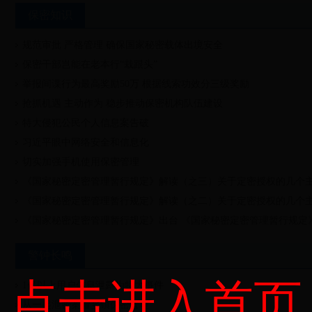
保密知识
规范审批 严格管理 确保国家秘密载体出境安全
保密干部岂能在老本行“栽跟头”
举报间谍行为最高奖励50万 根据线索功效分三级奖励
抢抓机遇 主动作为 稳步推动保密机构队伍建设
特大侵犯公民个人信息案告破
习近平眼中网络安全和信息化
切实加强手机使用保密管理
《国家秘密定密管理暂行规定》解读（之三）关于定密授权的几个
《国家秘密定密管理暂行规定》解读（之二）关于定密授权的几个
《国家秘密定密管理暂行规定》出台 《国家秘密定密管理暂行规定
警钟长鸣
点击进入首页
1亿以上用户信息泄露为特大事件
从一起泄密案看乡镇保密管理