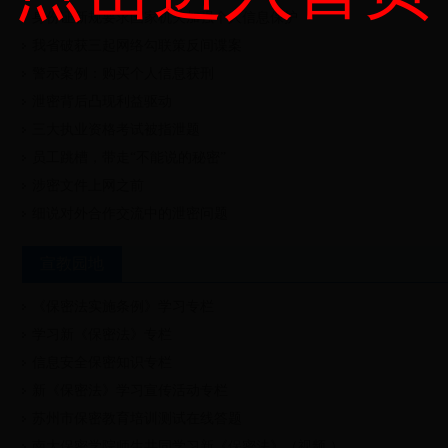
身份证新规要求国家机关加强个人信息保护
我省破获三起网络勾联策反间谍案
警示案例：购买个人信息获刑
泄密背后凸现利益驱动
三大执业资格考试被指泄题
员工跳槽，带走“不能说的秘密”
涉密文件上网之前
细说对外合作交流中的泄密问题
宣教园地
《保密法实施条例》学习专栏
学习新《保密法》专栏
信息安全保密知识专栏
新《保密法》学习宣传活动专栏
苏州市保密教育培训测试在线答题
南大保密学院师生共同学习新《保密法》（视频 ）