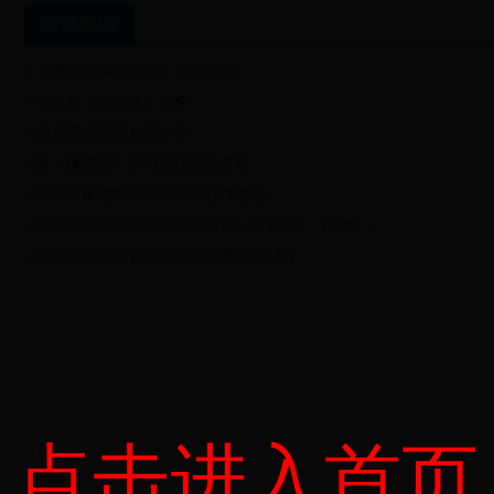
宣教园地
《保密法实施条例》学习专栏
学习新《保密法》专栏
信息安全保密知识专栏
新《保密法》学习宣传活动专栏
苏州市保密教育培训测试在线答题
南大保密学院师生共同学习新《保密法》（视频 ）
苏州市保密主官岗位培训试卷(含答案）
点击进入首页