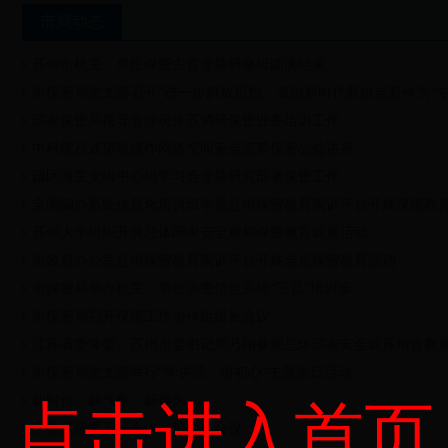
市局动态
苏州市机关、单位保密主官专题研修班圆满结束
市保密局党支部召开“进一步解放思想，激励新时代新担当新作为”
国家保密局指导管理司来苏调研保密业务培训工作
中科院吕述望教授作网络空间安全态势保密公益讲座
园区海关党组中心组学习会专题研究部署保密工作
全国编办系统信息化培训班学员赴市保密教育实训平台开展保密教
苏州大学组织开展总体国家安全观和保密教育观展活动
市政府办公室赴市保密教育实训平台开展全员保密教育活动
市保密局举办机关、单位涉密信息系统“三员”培训班
市保密局召开保密工作协作组组长会议
江苏省委常委、苏州市委书记周乃翔参观总体国家安全观苏州宣教
市保密局党支部举行“学讲话、悟初心”主题党日活动
新时代、新气象、新作为
点击进入首页
市委保密委召开全体（扩大）会议