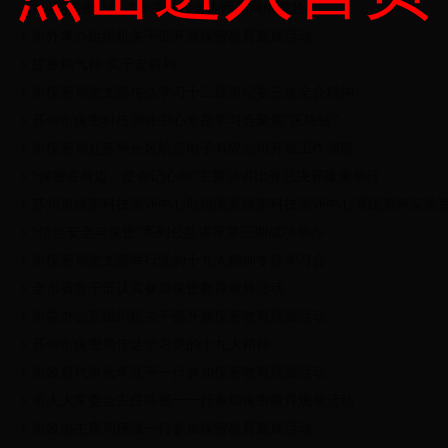
第4期保密公益讲座关注政务内网与网络威胁
市外事办组织机关干部开展保密教育观展活动
提振精气神 实干走前列
市保密局党支部传达学习十二届市纪委三次全会精神
苏州市保密科技测评中心专题学习会聚焦“区块链”
市保密局赴苏州长风航空电子有限公司开展工作调研
“保密在身边，使命记心间”主题演讲比赛总决赛隆重举行
苏州市保密科技测评中心取得国家保密科技测评中心系统测评实验
“信息安全与保密”系列公益讲座第三期成功举办
市保密局党支部举行党的十九大精神专题学习会
全市省管干部认真参加保密教育观展活动
市委办公室组织机关干部开展保密教育观展活动
苏州市保密局传达学习党的十九大精神
市政府代市长李亚平一行参加保密教育观展活动
市人大常委会主任陈振一一行参加保密教育观展活动
市政协主席周伟强一行参加保密教育观展活动